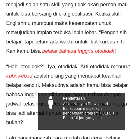
menjadi salah satu skill yang tidak akan pernah mati
untuk bisa bersaing di era globalisasi. Ketika skill
Englishmu mumpuni maka kesempatan untuk
mewujudkan impian terbuka lebih lebar. “Pengen sih
belajar, tapi belum ada waktu untuk ikut kursus nih”.
Kan kamu bisa
belajar bahasa Inggris otodidak
!
“Hah, otodidak?”. Iya, otodidak. Arti otodidak menurut
kbbi.web.id
adalah orang yang mendapat keahlian
belajar sendiri. Maksudnya adalah kamu bisa belajar
bahasa Inggris sendiri tanpa harus terikat dengan
Pendaftaran
jadwal kelas kursus/les. Belajar secara mandiri juga
Afifah Nadyah Prawita dari
Balikpapan melakukan
bisa jadi alternatif untuk menghemat budget juga
pendaftaran program TOEFL 1
Bulan 10 jam yang lalu.
bukan?
Lalu bagaimana sih cara mudah dan cepat belajar