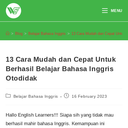
Skip
to
MENU
content
Blog
>
Blog
>
Belajar Bahasa Inggris
>
13 Cara Mudah dan Cepat Untuk Be
13 Cara Mudah dan Cepat Untuk
Berhasil Belajar Bahasa Inggris
Otodidak
Post
Post
Belajar Bahasa Inggris
16 February 2023
category:
published:
Hallo English Learners!!! Siapa sih yang tidak mau
berhasil mahir bahasa Inggris. Kemampuan ini