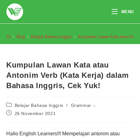
Skip
to
MENU
content
Blog
>
Blog
>
Belajar Bahasa Inggris
>
Kumpulan Lawan Kata atau Antoni
Kumpulan Lawan Kata atau
Antonim Verb (Kata Kerja) dalam
Bahasa Inggris, Cek Yuk!
Post
Belajar Bahasa Inggris
/
Grammar
category:
Post
26 November 2021
published:
Pendaftaran
Hallo English Learners!!! Mempelajari antonim atau
Hernando Putra Widiyantoro dari
Bogor melakukan pendaftaran
program Integrated Speaking 1
Bulan 2 jam yang lalu.