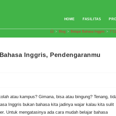
HOME
FASILITAS
PR
>
Blog
>
Belajar Bahasa Inggris
>
7 C
g Bahasa Inggris, Pendengaranmu
sekolah atau kampus? Gimana, bisa atau bingung? Tenang, tid
 Inggris bukan bahasa kita jadinya wajar kalau kita sulit
er. Untuk mengatasinya ada cara mudah belajar bahasa