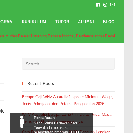
OGRAM
KURIKULUM
TUTOR
ALUMNI
BLOG
ara Mudah Belajar Listening Bahasa Inggris, Pendengaranmu Bakal Makin Terl
Recent Posts
Berapa Gaji WHV Australia? Update Minimum Wage,
Jenis Pekerjaan, dan Potensi Penghasilan 2026
ak
WHV Australia Berapa Lama? Ini Durasi Visa, Masa
Pendaftaran
Kerja, dan Aturan Perpanjangannya
Nandi Putra Hariawan dari
Yogyakarta melakukan
Cara Daftar WHV Australia 2026: Panduan Lengkap
pendaftaran program TOEFL 2