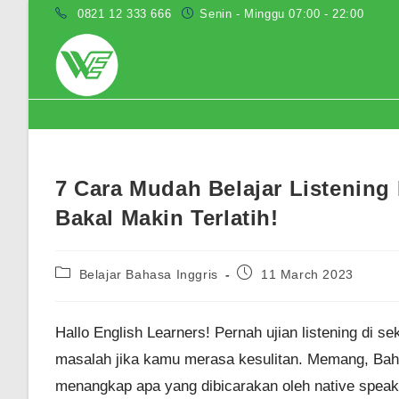
Skip
0821 12 333 666
Senin - Minggu 07:00 - 22:00
to
content
Blog
7 Cara Mudah Belajar Listenin
Bakal Makin Terlatih!
Post
Post
Belajar Bahasa Inggris
11 March 2023
category:
published:
Hallo English Learners! Pernah ujian listening di 
masalah jika kamu merasa kesulitan. Memang, Bahasa
menangkap apa yang dibicarakan oleh native speak