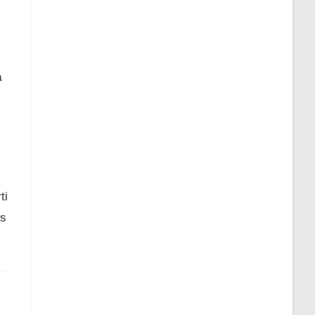
i
a
ti
es