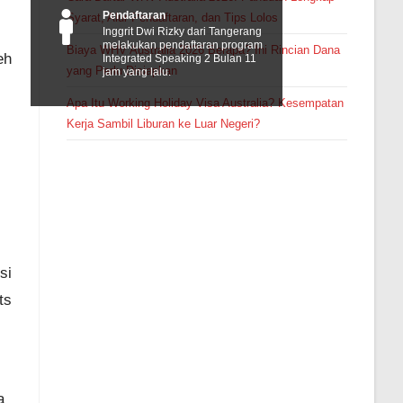
Pendaftaran
Syarat, Alur Pendaftaran, dan Tips Lolos
Inggrit Dwi Rizky dari Tangerang
melakukan pendaftaran program
Biaya WHV Australia 2026 Berapa? Ini Rincian Dana
eh
Integrated Speaking 2 Bulan 11
yang Perlu Disiapkan
jam yang lalu.
Apa Itu Working Holiday Visa Australia? Kesempatan
Kerja Sambil Liburan ke Luar Negeri?
!
si
ts
a