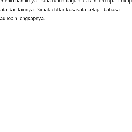
terlebih dahulu ya. Pada tubuh bagian atas ini terdapat cukup
ata dan lainnya. Simak daftar kosakata belajar bahasa
tau lebih lengkapnya.