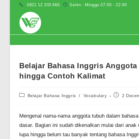
Skip
0821 12 333 666
Senin - Minggu 07:00 - 22:00
to
content
Blog
Belajar Bahasa Inggris Anggota
hingga Contoh Kalimat
Post
Post
Belajar Bahasa Inggris
/
Vocabulary
2 Dece
category:
published:
Mengenal nama-nama anggota tubuh dalam bahasa In
dasar. Bagian ini sudah dikenalkan mulai dari anak
lupa hingga belum tau banyak tentang bahasa Ingg