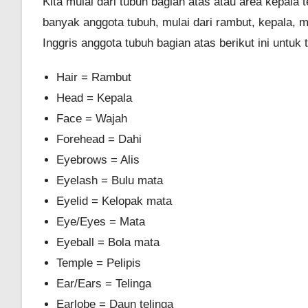
Kita mulai dari tubuh bagian atas atau area kepala 
banyak anggota tubuh, mulai dari rambut, kepala, m
Inggris anggota tubuh bagian atas berikut ini untuk 
Hair = Rambut
Head = Kepala
Face = Wajah
Forehead = Dahi
Eyebrows = Alis
Eyelash = Bulu mata
Eyelid = Kelopak mata
Eye/Eyes = Mata
Eyeball = Bola mata
Temple = Pelipis
Ear/Ears = Telinga
Earlobe = Daun telinga