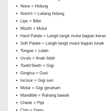
Nose = Hidung
Nostril = Lubang hidung
Lips = Bibir
Mouth = Mulut
Hard Palate = Langit-langit mulut bagian keras
Soft Palate = Langit-langit mulut bagian lunak
Tongue = Lidah
Uvula = Anak lidah
Tooth/Teeth = Gigi
Gingiva = Gusi
Incisor = Gigi seri
Molar = Gigi geraham
Mandible = Rahang bawah
Cheek = Pipi
Chin = Dagu