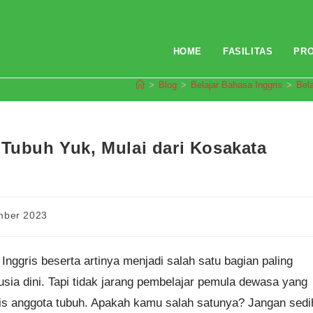
HOME
FASILITAS
PR
>
Blog
>
Belajar Bahasa Inggris
>
Bel
 Tubuh Yuk, Mulai dari Kosakata
mber 2023
ggris beserta artinya menjadi salah satu bagian paling
 usia dini. Tapi tidak jarang pembelajar pemula dewasa yang
ris anggota tubuh. Apakah kamu salah satunya? Jangan sedi