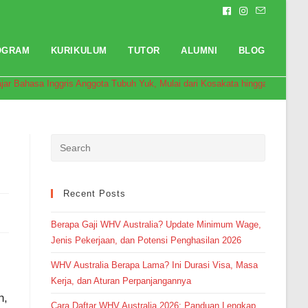
OGRAM
KURIKULUM
TUTOR
ALUMNI
BLOG
ajar Bahasa Inggris Anggota Tubuh Yuk, Mulai dari Kosakata hingga Contoh K
Recent Posts
Berapa Gaji WHV Australia? Update Minimum Wage,
Jenis Pekerjaan, dan Potensi Penghasilan 2026
WHV Australia Berapa Lama? Ini Durasi Visa, Masa
Kerja, dan Aturan Perpanjangannya
h,
Cara Daftar WHV Australia 2026: Panduan Lengkap