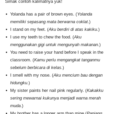
Simak contoh kalimatnya yuk!
Yolanda has a pair of brown eyes. (
Yolanda
memiliki sepasang mata berwarna coklat
.)
I stand on my feet. (
Aku berdiri di atas kakiku
.)
I use my teeth to chew the food. (
Aku
menggunakan gigi untuk mengunyah makanan
.)
You need to raise your hand before I speak in the
classroom. (
Kamu perlu mengangkat tanganmu
sebelum berbicara di kelas
.)
I smell with my nose. (
Aku mencium bau dengan
hidungku
.)
My sister paints her nail pink regularly. (
Kakakku
sering mewarnai kukunya menjadi warna merah
muda
.)
My brother has a longer arm than mine (
Panjang