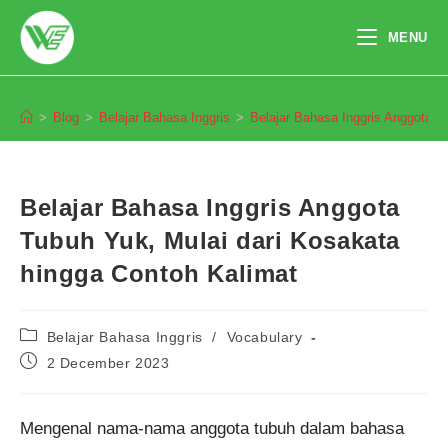
Skip
to
MENU
content
Blog
>
Blog
>
Belajar Bahasa Inggris
>
Belajar Bahasa Inggris Anggota T
Belajar Bahasa Inggris Anggota
Tubuh Yuk, Mulai dari Kosakata
hingga Contoh Kalimat
Post
Belajar Bahasa Inggris
/
Vocabulary
category:
Post
2 December 2023
published:
Mengenal nama-nama anggota tubuh dalam bahasa