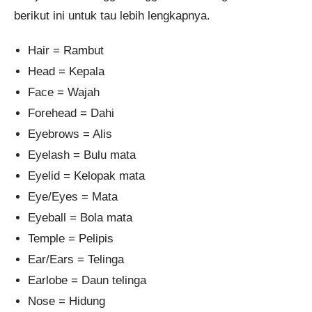
berikut ini untuk tau lebih lengkapnya.
Hair = Rambut
Head = Kepala
Face = Wajah
Forehead = Dahi
Eyebrows = Alis
Eyelash = Bulu mata
Eyelid = Kelopak mata
Eye/Eyes = Mata
Eyeball = Bola mata
Temple = Pelipis
Ear/Ears = Telinga
Earlobe = Daun telinga
Nose = Hidung