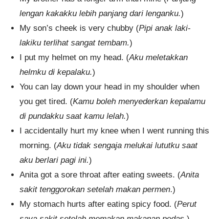
lengan kakakku lebih panjang dari lenganku.
)
My son’s cheek is very chubby (
Pipi anak laki-
lakiku terlihat sangat tembam.
)
I put my helmet on my head. (
Aku meletakkan
helmku di kepalaku.
)
You can lay down your head in my shoulder when
you get tired. (
Kamu boleh menyederkan kepalamu
di pundakku saat kamu lelah.
)
I accidentally hurt my knee when I went running this
morning. (
Aku tidak sengaja melukai lututku saat
aku berlari pagi ini.
)
Anita got a sore throat after eating sweets. (
Anita
sakit tenggorokan setelah makan permen
.)
My stomach hurts after eating spicy food. (
Perut
saya sakit setelah memakan makanan pedas
.)