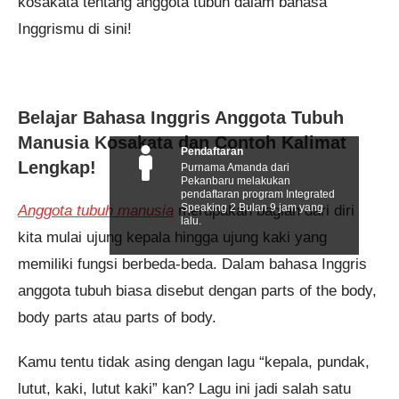
kosakata tentang anggota tubuh dalam bahasa
Inggrismu di sini!
Belajar Bahasa Inggris Anggota Tubuh
Manusia Kosakata dan Contoh Kalimat
Pendaftaran
Lengkap!
Purnama Amanda dari
Pekanbaru melakukan
pendaftaran program Integrated
Speaking 2 Bulan 9 jam yang
Anggota tubuh manusia
merupakan bagian dari diri
lalu.
kita mulai ujung kepala hingga ujung kaki yang
memiliki fungsi berbeda-beda. Dalam bahasa Inggris
anggota tubuh biasa disebut dengan parts of the body,
body parts atau parts of body.
Kamu tentu tidak asing dengan lagu “kepala, pundak,
lutut, kaki, lutut kaki” kan? Lagu ini jadi salah satu