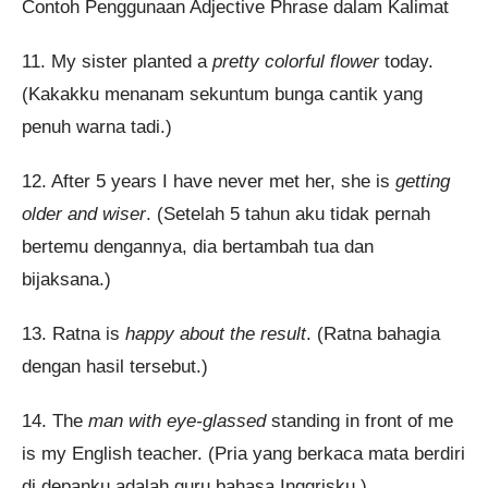
Contoh Penggunaan Adjective Phrase dalam Kalimat
11. My sister planted a
pretty colorful flower
today.
(Kakakku menanam sekuntum bunga cantik yang
penuh warna tadi.)
12. After 5 years I have never met her, she is
getting
older and wiser
. (Setelah 5 tahun aku tidak pernah
bertemu dengannya, dia bertambah tua dan
bijaksana.)
13. Ratna is
happy about the result
. (Ratna bahagia
dengan hasil tersebut.)
14. The
man with eye-glassed
standing in front of me
is my English teacher. (Pria yang berkaca mata berdiri
di depanku adalah guru bahasa Inggrisku.)