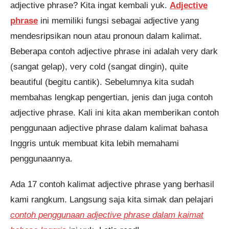
adjective phrase? Kita ingat kembali yuk.
Adjective
Pendaftaran
Nur Ayu Octarina dari Jakarta
melakukan pendaftaran program
phrase
ini memiliki fungsi sebagai adjective yang
TOEFL 2 Minggu 1 jam yang
lalu.
mendesripsikan noun atau pronoun dalam kalimat.
Beberapa contoh adjective phrase ini adalah very dark
(sangat gelap), very cold (sangat dingin), quite
beautiful (begitu cantik). Sebelumnya kita sudah
membahas lengkap pengertian, jenis dan juga contoh
adjective phrase. Kali ini kita akan memberikan contoh
penggunaan adjective phrase dalam kalimat bahasa
Inggris untuk membuat kita lebih memahami
penggunaannya.
Ada 17 contoh kalimat adjective phrase yang berhasil
kami rangkum. Langsung saja kita simak dan pelajari
contoh penggunaan adjective phrase dalam kaimat