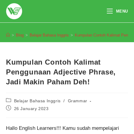
Skip
to
MENU
content
Blog
>
Blog
>
Belajar Bahasa Inggris
>
Kumpulan Contoh Kalimat Penggu
Kumpulan Contoh Kalimat
Penggunaan Adjective Phrase,
Jadi Makin Paham Deh!
Post
Belajar Bahasa Inggris
/
Grammar
category:
Post
26 January 2023
published:
Hallo English Learners!!! Kamu sudah mempelajari