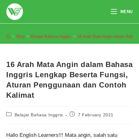
Skip
to
MENU
content
Blog
>
Blog
>
Belajar Bahasa Inggris
>
16 Arah Mata Angin dalam Bahasa
16 Arah Mata Angin dalam Bahasa
Inggris Lengkap Beserta Fungsi,
Aturan Penggunaan dan Contoh
Kalimat
Post
Post
Belajar Bahasa Inggris
7 February 2021
category:
published:
Hallo English Learners!!! Mata angin, salah satu