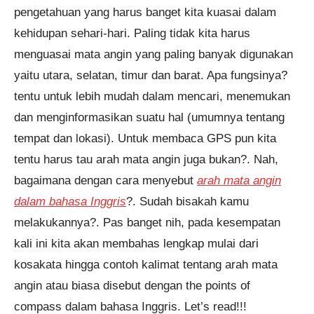
pengetahuan yang harus banget kita kuasai dalam
kehidupan sehari-hari. Paling tidak kita harus
menguasai mata angin yang paling banyak digunakan
Pendaftaran
Muhammad Raihan dari
yaitu utara, selatan, timur dan barat. Apa fungsinya?
Purwokerto melakukan
pendaftaran program English
tentu untuk lebih mudah dalam mencari, menemukan
Master 4 Bulan 4 jam yang lalu.
dan menginformasikan suatu hal (umumnya tentang
tempat dan lokasi). Untuk membaca GPS pun kita
tentu harus tau arah mata angin juga bukan?. Nah,
bagaimana dengan cara menyebut
arah mata angin
dalam bahasa Inggris
?. Sudah bisakah kamu
melakukannya?. Pas banget nih, pada kesempatan
kali ini kita akan membahas lengkap mulai dari
kosakata hingga contoh kalimat tentang arah mata
angin atau biasa disebut dengan the points of
compass dalam bahasa Inggris. Let’s read!!!