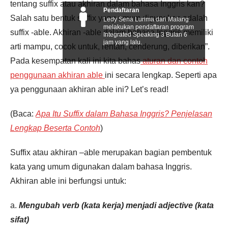
tentang suffix atau akhiran dalam bahasa Inggris kan?
Pendaftaran
Salah satu bentuk suffix yang umum digunakan adalah
Ledy Sena Lurima dari Malang
melakukan pendaftaran program
suffix -able. Akhiran -able dalam bahasa Inggris memiliki
Integrated Speaking 3 Bulan 6
jam yang lalu.
arti mampu, cocok untuk, rentan, cenderung, diberikan”.
Pada kesempatan kali ini kita bahas
aturan dan contoh
penggunaan akhiran able
ini secara lengkap. Seperti apa
ya penggunaan akhiran able ini? Let’s read!
(Baca:
Apa Itu Suffix dalam Bahasa Inggris? Penjelasan
Lengkap Beserta Contoh
)
Suffix atau akhiran –able merupakan bagian pembentuk
kata yang umum digunakan dalam bahasa Inggris.
Akhiran able ini berfungsi untuk:
a.
Mengubah verb (kata kerja) menjadi adjective (kata
sifat)