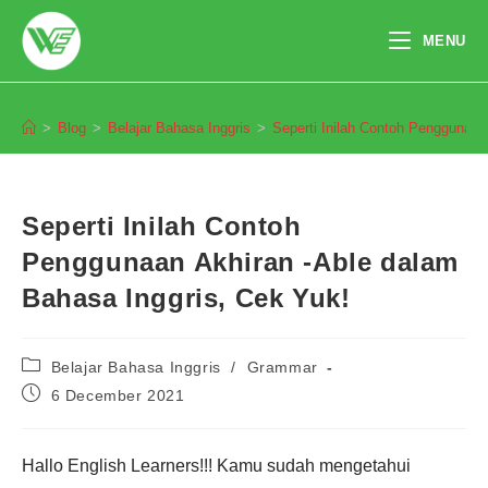
Skip
to
MENU
content
Blog
>
Blog
>
Belajar Bahasa Inggris
>
Seperti Inilah Contoh Penggunaan
Seperti Inilah Contoh
Penggunaan Akhiran -Able dalam
Bahasa Inggris, Cek Yuk!
Post
Belajar Bahasa Inggris
/
Grammar
category:
Post
6 December 2021
published:
Hallo English Learners!!! Kamu sudah mengetahui