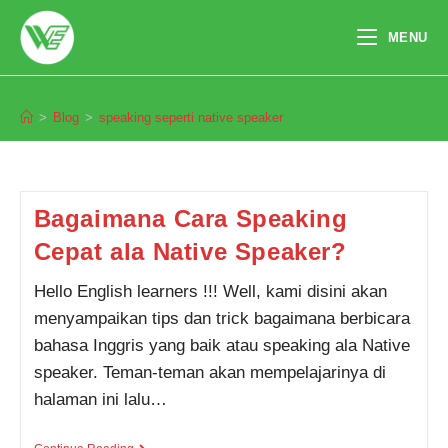
Skip
to
MENU
content
speaking seperti native speaker
>
Blog
>
speaking seperti native speaker
Pendaftaran
Inggrit Dwi Rizky dari Purwokerto
melakukan pendaftaran program
English Master 4 Bulan 7 jam
yang lalu.
Bagaimana Cara Speaking
Cepat ala Native Speaker?
Hello English learners !!! Well, kami disini akan
menyampaikan tips dan trick bagaimana berbicara
bahasa Inggris yang baik atau speaking ala Native
speaker. Teman-teman akan mempelajarinya di
halaman ini lalu…