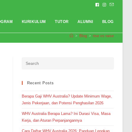
OGRAM
KURIKULUM
TUTOR
ALUMNI
BLOG
>
Blog
>
rise vs raise
Pendaftaran
Amanda Putri Az-Zahra dari
Purwokerto melakukan
pendaftaran program TOEFL 1
Bulan 3 jam yang lalu.
Recent Posts
Berapa Gaji WHV Australia? Update Minimum Wage,
Jenis Pekerjaan, dan Potensi Penghasilan 2026
WHV Australia Berapa Lama? Ini Durasi Visa, Masa
Kerja, dan Aturan Perpanjangannya
Cara Daftar WHV Australia 2026: Panduan Lengkap