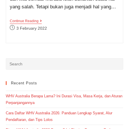
yang salah. Tetapi bukan juga menjadi hal yang…
Sedang
Continue Reading
Merasa
Post
3 February 2022
Lelah?
published:
Quotes
Bahasa
Inggris
Tentang
Rasa
Lelah
Ini
Bisa
Jadi
Penyemangatmu
Recent Posts
WHV Australia Berapa Lama? Ini Durasi Visa, Masa Kerja, dan Aturan
Perpanjangannya
Cara Daftar WHV Australia 2026: Panduan Lengkap Syarat, Alur
Pendaftaran, dan Tips Lolos