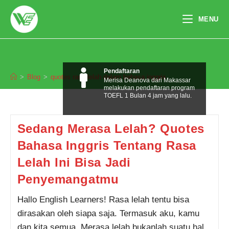
Skip
to
MENU
content
quotes rasa lelah dalam bahasa
inggris
Pendaftaran
>
Blog
>
quotes rasa lelah dalam bahasa inggris
Merisa Deanova dari Makassar
melakukan pendaftaran program
TOEFL 1 Bulan 4 jam yang lalu.
Sedang Merasa Lelah? Quotes
Bahasa Inggris Tentang Rasa
Lelah Ini Bisa Jadi
Penyemangatmu
Hallo English Learners! Rasa lelah tentu bisa
dirasakan oleh siapa saja. Termasuk aku, kamu
dan kita semua. Merasa lelah bukanlah suatu hal