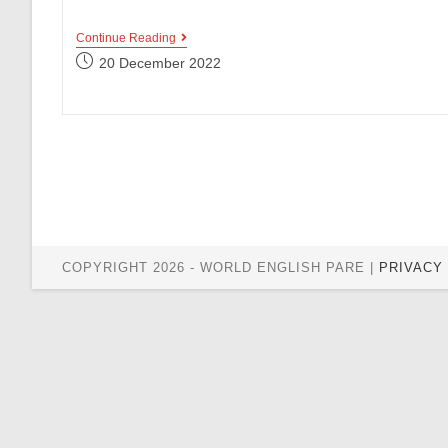
12
Continue Reading
Quotes
Post
20 December 2022
Bahasa
published:
Inggris
Tentang
Ibu
Ini
Bikin
Peringatan
Hari
Ibu
Makin
Haru!
COPYRIGHT 2026 - WORLD ENGLISH PARE |
PRIVACY