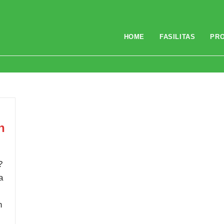
HOME
FASILITAS
PR
n
?
a
h