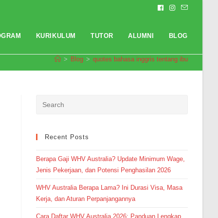
OGRAM
KURIKULUM
TUTOR
ALUMNI
BLOG
>
Blog
>
quotes bahasa inggris tentang ibu
Pendaftaran
Hernando Putra Widiyantoro dari
Surabaya melakukan
pendaftaran program Integrated
Speaking 1 Bulan 5 jam yang
lalu.
Recent Posts
Berapa Gaji WHV Australia? Update Minimum Wage,
Jenis Pekerjaan, dan Potensi Penghasilan 2026
WHV Australia Berapa Lama? Ini Durasi Visa, Masa
Kerja, dan Aturan Perpanjangannya
Cara Daftar WHV Australia 2026: Panduan Lengkap