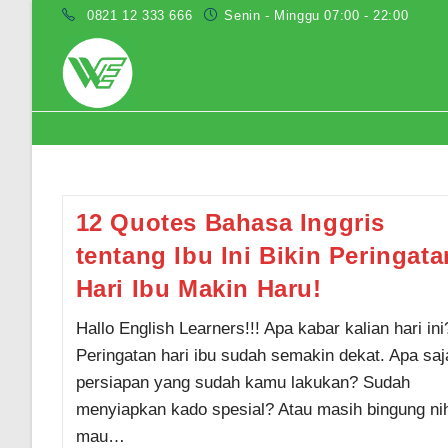
Skip
0821 12 333 666
Senin - Minggu 07:00 - 22:00
to
content
quotes bahasa inggris tentang ibu
12 Quotes Bahasa Inggris
tentang Ibu Ini Bikin Peringata
Hari Ibu Makin Haru!
Hallo English Learners!!! Apa kabar kalian hari ini
Peringatan hari ibu sudah semakin dekat. Apa saj
persiapan yang sudah kamu lakukan? Sudah
menyiapkan kado spesial? Atau masih bingung ni
mau…