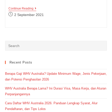
Perbedaan
Continue Reading
Penggunaan
Post
2 September 2021
Kata
published:
Since
Dan
For,
Kamu
Harus
Tau
Banget
Nih!
Recent Posts
Berapa Gaji WHV Australia? Update Minimum Wage, Jenis Pekerjaan,
dan Potensi Penghasilan 2026
WHV Australia Berapa Lama? Ini Durasi Visa, Masa Kerja, dan Aturan
Perpanjangannya
Cara Daftar WHV Australia 2026: Panduan Lengkap Syarat, Alur
Pendaftaran, dan Tips Lolos