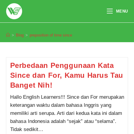
Skip
to
MENU
content
preposition of time since
>
Blog
>
preposition of time since
Pendaftaran
Amanda Putri Az-Zahra dari
Bogor melakukan pendaftaran
program TOEFL 1 Bulan 1 jam
yang lalu.
Perbedaan Penggunaan Kata
Since dan For, Kamu Harus Tau
Banget Nih!
Hallo English Learners!!! Since dan For merupakan
keterangan waktu dalam bahasa Inggris yang
memiliki arti serupa. Arti dari kedua kata ini dalam
bahasa Indonesia adalah “sejak” atau “selama”.
Tidak sedikit…