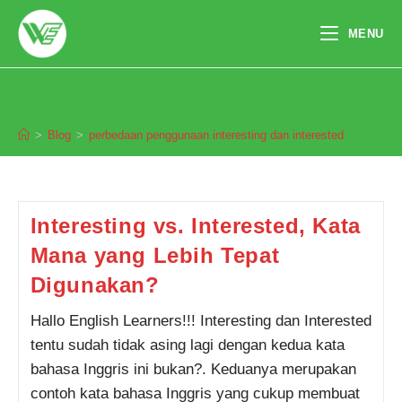
Skip
to
MENU
content
perbedaan penggunaan interesting
dan interested
>
Blog
>
perbedaan penggunaan interesting dan interested
Pendaftaran
Shakira Salsabila dari
Balikpapan melakukan
pendaftaran program TOEFL 2
Minggu 11 jam yang lalu.
Interesting vs. Interested, Kata
Mana yang Lebih Tepat
Digunakan?
Hallo English Learners!!! Interesting dan Interested
tentu sudah tidak asing lagi dengan kedua kata
bahasa Inggris ini bukan?. Keduanya merupakan
contoh kata bahasa Inggris yang cukup membuat