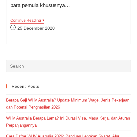
para pemula khususnya…
Interesting
Continue Reading
Vs.
Post
25 December 2020
Interested,
published:
Kata
Mana
Yang
Lebih
Tepat
Digunakan?
Recent Posts
Berapa Gaji WHV Australia? Update Minimum Wage, Jenis Pekerjaan,
dan Potensi Penghasilan 2026
WHV Australia Berapa Lama? Ini Durasi Visa, Masa Kerja, dan Aturan
Perpanjangannya
Cara Daftar WHV Australia 2026: Panduan Lengkap Syarat, Alur