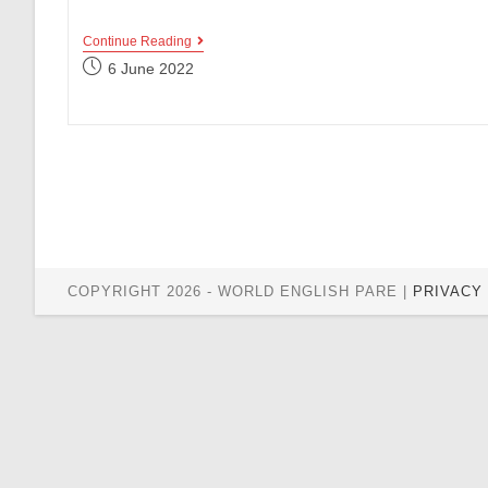
Apa
Continue Reading
Ya
Post
6 June 2022
Perbedaan
published:
Student
Dan
Pupil,
Simak
Penjelasannya
Yuk!
COPYRIGHT 2026 - WORLD ENGLISH PARE |
PRIVACY