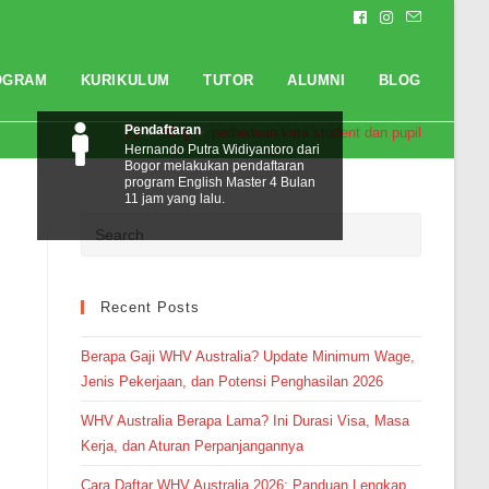
OGRAM
KURIKULUM
TUTOR
ALUMNI
BLOG
Pendaftaran
>
Blog
>
perbedaan kata student dan pupil
Hernando Putra Widiyantoro dari
Bogor melakukan pendaftaran
program English Master 4 Bulan
11 jam yang lalu.
Recent Posts
Berapa Gaji WHV Australia? Update Minimum Wage,
Jenis Pekerjaan, dan Potensi Penghasilan 2026
WHV Australia Berapa Lama? Ini Durasi Visa, Masa
Kerja, dan Aturan Perpanjangannya
Cara Daftar WHV Australia 2026: Panduan Lengkap