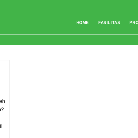
HOME
FASILITAS
PR
n
dah
n?
l