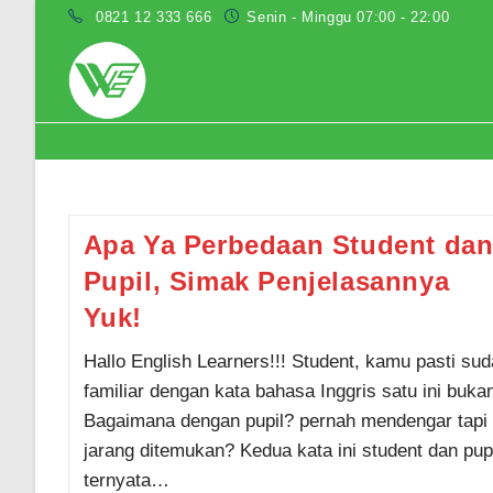
Skip
0821 12 333 666
Senin - Minggu 07:00 - 22:00
to
content
perbedaan kata student dan pupil
Apa Ya Perbedaan Student da
Pupil, Simak Penjelasannya
Yuk!
Hallo English Learners!!! Student, kamu pasti su
familiar dengan kata bahasa Inggris satu ini buka
Bagaimana dengan pupil? pernah mendengar tapi
jarang ditemukan? Kedua kata ini student dan pupi
ternyata…