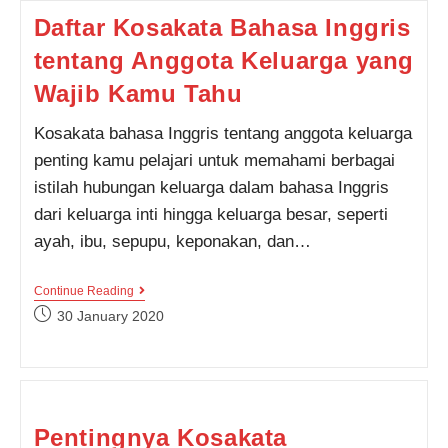
Tubuh
Daftar Kosakata Bahasa Inggris
(Parts
Of
tentang Anggota Keluarga yang
Body)
Wajib Kamu Tahu
Kosakata bahasa Inggris tentang anggota keluarga
penting kamu pelajari untuk memahami berbagai
istilah hubungan keluarga dalam bahasa Inggris
dari keluarga inti hingga keluarga besar, seperti
ayah, ibu, sepupu, keponakan, dan…
Daftar
Continue Reading
Kosakata
Post
30 January 2020
Bahasa
published:
Inggris
Tentang
Anggota
Keluarga
Yang
Wajib
Pentingnya Kosakata
Kamu