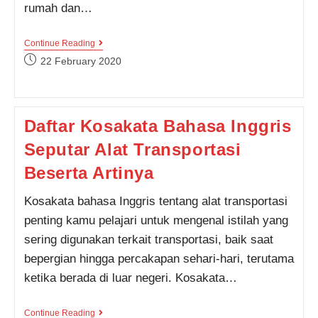
rumah dan…
Kosakata
Continue Reading
Bahasa
Post
22 February 2020
Inggris
published:
Tentang
Rumah
Dan
Perabotannya
Daftar Kosakata Bahasa Inggris
(Parts
Of
Seputar Alat Transportasi
House)
Beserta Artinya
Kosakata bahasa Inggris tentang alat transportasi
penting kamu pelajari untuk mengenal istilah yang
sering digunakan terkait transportasi, baik saat
bepergian hingga percakapan sehari-hari, terutama
ketika berada di luar negeri. Kosakata…
Daftar
Continue Reading