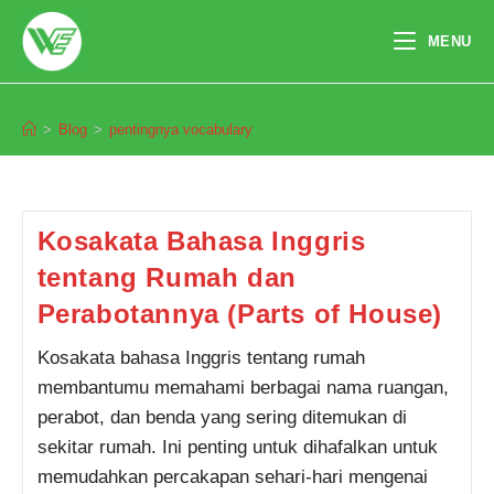
Skip
to
MENU
content
pentingnya vocabulary
>
Blog
>
pentingnya vocabulary
Kosakata Bahasa Inggris
tentang Rumah dan
Perabotannya (Parts of House)
Kosakata bahasa Inggris tentang rumah
membantumu memahami berbagai nama ruangan,
Pendaftaran
Muhammad Raihan dari Cianjur
perabot, dan benda yang sering ditemukan di
melakukan pendaftaran program
Integrated Speaking 1 Bulan 3
jam yang lalu.
sekitar rumah. Ini penting untuk dihafalkan untuk
memudahkan percakapan sehari-hari mengenai