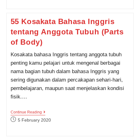
Inggris
Seputar
Liburan,
Lengkap
55 Kosakata Bahasa Inggris
Dengan
Artinya
tentang Anggota Tubuh (Parts
of Body)
Kosakata bahasa Inggris tentang anggota tubuh
penting kamu pelajari untuk mengenal berbagai
nama bagian tubuh dalam bahasa Inggris yang
sering digunakan dalam percakapan sehari-hari,
pembelajaran, maupun saat menjelaskan kondisi
fisik.…
55
Continue Reading
Kosakata
Post
5 February 2020
Bahasa
published:
Inggris
Tentang
Anggota