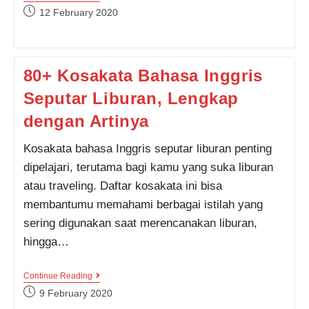
Kosakata
Post
12 February 2020
Bahasa
published:
Inggris
Seputar
Alat
Transportasi
80+ Kosakata Bahasa Inggris
Beserta
Artinya
Seputar Liburan, Lengkap
dengan Artinya
Kosakata bahasa Inggris seputar liburan penting
dipelajari, terutama bagi kamu yang suka liburan
atau traveling. Daftar kosakata ini bisa
membantumu memahami berbagai istilah yang
sering digunakan saat merencanakan liburan,
hingga…
80+
Continue Reading
Kosakata
Post
9 February 2020
Bahasa
published: