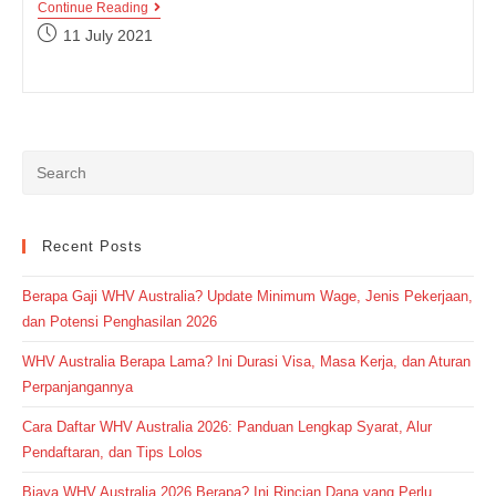
Unlike
Continue Reading
Dan
Post
11 July 2021
Dislike,
published:
Serupa
Tapi
Tak
Sama!
Kita
Gali
Lebih
Jauh
Yuk!
Recent Posts
Berapa Gaji WHV Australia? Update Minimum Wage, Jenis Pekerjaan,
dan Potensi Penghasilan 2026
WHV Australia Berapa Lama? Ini Durasi Visa, Masa Kerja, dan Aturan
Perpanjangannya
Cara Daftar WHV Australia 2026: Panduan Lengkap Syarat, Alur
Pendaftaran, dan Tips Lolos
Biaya WHV Australia 2026 Berapa? Ini Rincian Dana yang Perlu