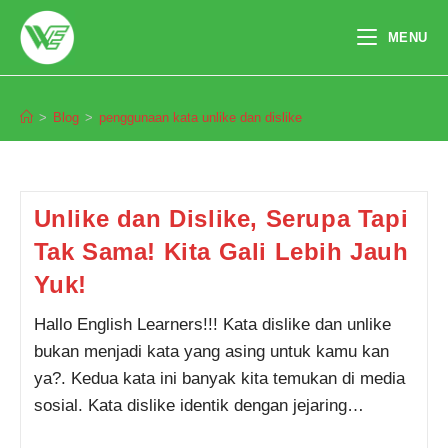
Skip
to
MENU
content
penggunaan kata unlike dan dislike
>
Blog
>
penggunaan kata unlike dan dislike
Pendaftaran
Annisa Salsabila dari Tangerang
melakukan pendaftaran program
Integrated Speaking 1 Bulan 3
jam yang lalu.
Unlike dan Dislike, Serupa Tapi
Tak Sama! Kita Gali Lebih Jauh
Yuk!
Hallo English Learners!!! Kata dislike dan unlike
bukan menjadi kata yang asing untuk kamu kan
ya?. Kedua kata ini banyak kita temukan di media
sosial. Kata dislike identik dengan jejaring…