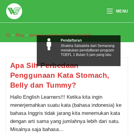
Skip
to
MENU
content
penggunaan kata stomach dan belly
>
Blog
>
penggunaan kata stomach dan belly
Pendaftaran
Shakira Salsabila dari Semarang
melakukan pendaftaran program
TOEFL 1 Bulan 5 jam yang lalu.
Apa Sih Perbedaan
Penggunaan Kata Stomach,
Belly dan Tummy?
Hallo English Learners!!! Ketika kita ingin
menerjemahkan suatu kata (bahasa indonesia) ke
bahasa Inggris tidak jarang kita menemukan kata
dengan arti sama yang jumlahnya lebih dari satu.
Misalnya saja bahasa…