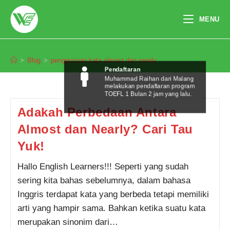
Skip
to
MENU
content
penggunaan kata almost dan nearly
>
Blog
>
penggunaan kata almost dan nearly
Pendaftaran
Muhammad Raihan dari Malang
melakukan pendaftaran program
TOEFL 1 Bulan 2 jam yang lalu.
Adakah Perbedaan Antara
Almost dan Nearly? Cari Tau
Yuk!
Hallo English Learners!!! Seperti yang sudah
sering kita bahas sebelumnya, dalam bahasa
Inggris terdapat kata yang berbeda tetapi memiliki
arti yang hampir sama. Bahkan ketika suatu kata
merupakan sinonim dari…