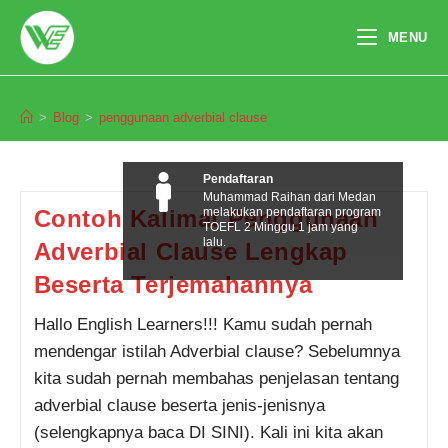
Skip
to
MENU
content
penggunaan adverbial clause
>
Blog
>
penggunaan adverbial clause
Pendaftaran
Muhammad Raihan dari Medan
melakukan pendaftaran program
Contoh Kalimat Penggunaan
TOEFL 2 Minggu 1 jam yang
lalu.
Adverbial Clause Lengkap
Beserta Terjemahannya
Hallo English Learners!!! Kamu sudah pernah
mendengar istilah Adverbial clause? Sebelumnya
kita sudah pernah membahas penjelasan tentang
adverbial clause beserta jenis-jenisnya
(selengkapnya baca DI SINI). Kali ini kita akan