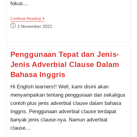
fokus…
Contoh
Continue Reading
Kalimat
Post
2 November 2021
Penggunaan
published:
Adverbial
Clause
Lengkap
Beserta
Penggunaan Tepat dan Jenis-
Terjemahannya
Jenis Adverbial Clause Dalam
Bahasa Inggris
Hi English learners!! Well, kami disini akan
menyampaikan tentang penggunaan dan sekaligus
contoh plus jenis adverbial clause dalam bahasa
Inggris. Penggunaan adverbial clause terdapat
banyak jenis clause-nya. Namun adverbial
clause…