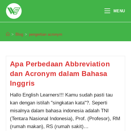
Skip
to
MENU
content
pengertian acronym
>
Blog
>
pengertian acronym
Pendaftaran
Mega Aulia Putri dari
Banjarmasin melakukan
pendaftaran program Integrated
Speaking 3 Bulan 7 jam yang
lalu.
Apa Perbedaan Abbreviation
dan Acronym dalam Bahasa
Inggris
Hallo English Learners!!! Kamu sudah pasti tau
kan dengan istilah "singkatan kata"?. Seperti
misalnya dalam bahasa indonesia adalah TNI
(Tentara Nasional Indonesia), Prof. (Profesor), RM
(rumah makan), RS (rumah sakit)…