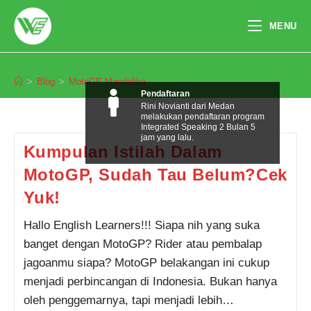
Skip
to
MENU
content
MotoGP Mandalika
>
Blog
>
MotoGP Mandalika
Pendaftaran
Rini Novianti dari Medan
melakukan pendaftaran program
Integrated Speaking 2 Bulan 5
jam yang lalu.
Kumpulan Istilah Dalam
MotoGP, Sudah Tau Belum?Cek
Yuk!
Hallo English Learners!!! Siapa nih yang suka
banget dengan MotoGP? Rider atau pembalap
jagoanmu siapa? MotoGP belakangan ini cukup
menjadi perbincangan di Indonesia. Bukan hanya
oleh penggemarnya, tapi menjadi lebih…