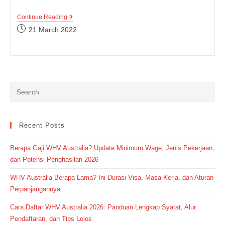
Kumpulan
Continue Reading
Istilah
Post
21 March 2022
Dalam
published:
MotoGP,
Sudah
Tau
Belum?
Cek
Yuk!
Recent Posts
Berapa Gaji WHV Australia? Update Minimum Wage, Jenis Pekerjaan,
dan Potensi Penghasilan 2026
WHV Australia Berapa Lama? Ini Durasi Visa, Masa Kerja, dan Aturan
Perpanjangannya
Cara Daftar WHV Australia 2026: Panduan Lengkap Syarat, Alur
Pendaftaran, dan Tips Lolos