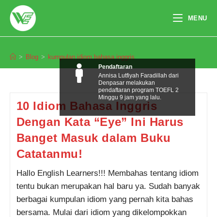
Skip
to
MENU
content
kumpulan idiom bahasa inggris
>
Blog
>
kumpulan idiom bahasa inggris
Pendaftaran
Annisa Lutfiyah Faradillah dari
Denpasar melakukan
pendaftaran program TOEFL 2
Minggu 9 jam yang lalu.
10 Idiom Bahasa Inggris
Dengan Kata “Eye” Ini Harus
Banget Masuk dalam Buku
Catatanmu!
Hallo English Learners!!! Membahas tentang idiom
tentu bukan merupakan hal baru ya. Sudah banyak
berbagai kumpulan idiom yang pernah kita bahas
bersama. Mulai dari idiom yang dikelompokkan