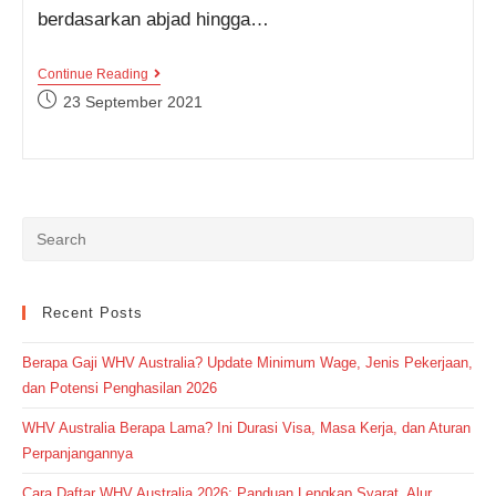
berdasarkan abjad hingga…
10
Continue Reading
Idiom
Post
23 September 2021
Bahasa
published:
Inggris
Dengan
Kata
“Eye”
Ini
Harus
Banget
Masuk
Dalam
Buku
Catatanmu!
Recent Posts
Berapa Gaji WHV Australia? Update Minimum Wage, Jenis Pekerjaan,
dan Potensi Penghasilan 2026
WHV Australia Berapa Lama? Ini Durasi Visa, Masa Kerja, dan Aturan
Perpanjangannya
Cara Daftar WHV Australia 2026: Panduan Lengkap Syarat, Alur