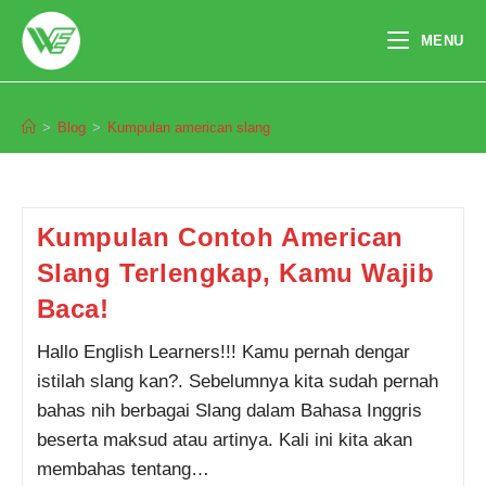
Skip
to
MENU
content
Kumpulan american slang
>
Blog
>
Kumpulan american slang
Pendaftaran
Chaerunnisa Oktadiyan dari
Semarang melakukan
pendaftaran program Integrated
Speaking 2 Bulan 4 jam yang
lalu.
Kumpulan Contoh American
Slang Terlengkap, Kamu Wajib
Baca!
Hallo English Learners!!! Kamu pernah dengar
istilah slang kan?. Sebelumnya kita sudah pernah
bahas nih berbagai Slang dalam Bahasa Inggris
beserta maksud atau artinya. Kali ini kita akan
membahas tentang…