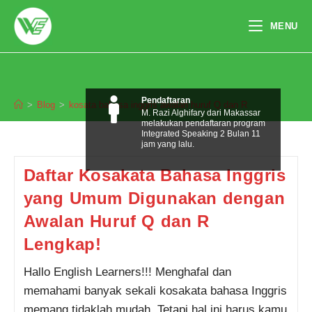
Skip
to
MENU
content
kosata bahasa inggris awalan huruf Q
dan R
Pendaftaran
>
Blog
>
kosata bahasa inggris awalan huruf Q dan R
M. Razi Alghifary dari Makassar
melakukan pendaftaran program
Integrated Speaking 2 Bulan 11
jam yang lalu.
Daftar Kosakata Bahasa Inggris
yang Umum Digunakan dengan
Awalan Huruf Q dan R
Lengkap!
Hallo English Learners!!! Menghafal dan
memahami banyak sekali kosakata bahasa Inggris
memang tidaklah mudah. Tetapi hal ini harus kamu