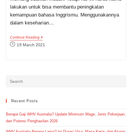
lakukan untuk bisa membantu peningkatan
kemampuan bahasa Inggrismu. Menggunakannya
dalam keseharian…
Daftar
Continue Reading
Kosakata
Post
19 March 2021
Bahasa
published:
Inggris
Yang
Umum
Digunakan
Dengan
Awalan
Huruf
Q
Dan
R
Lengkap!
Recent Posts
Berapa Gaji WHV Australia? Update Minimum Wage, Jenis Pekerjaan,
dan Potensi Penghasilan 2026
WHV Australia Berapa Lama? Ini Durasi Visa, Masa Kerja, dan Aturan