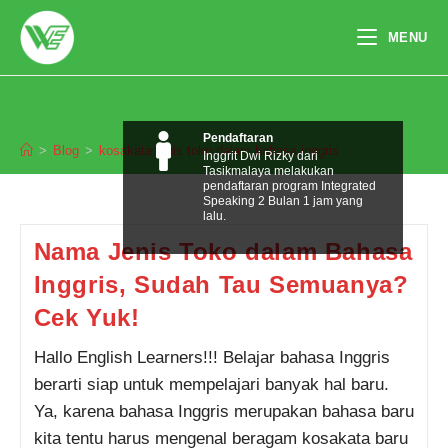
Skip
to
MENU
content
kosakata jenis toko dalam bahasa
inggris
Pendaftaran
>
Blog
>
kosakata jenis toko dalam bahasa inggris
Inggrit Dwi Rizky dari
Tasikmalaya melakukan
pendaftaran program Integrated
Speaking 2 Bulan 1 jam yang
lalu.
Nama Jenis Toko dalam Bahasa
Inggris, Sudah Tau Semuanya?
Cek Yuk!
Hallo English Learners!!! Belajar bahasa Inggris
berarti siap untuk mempelajari banyak hal baru.
Ya, karena bahasa Inggris merupakan bahasa baru
kita tentu harus mengenal beragam kosakata baru