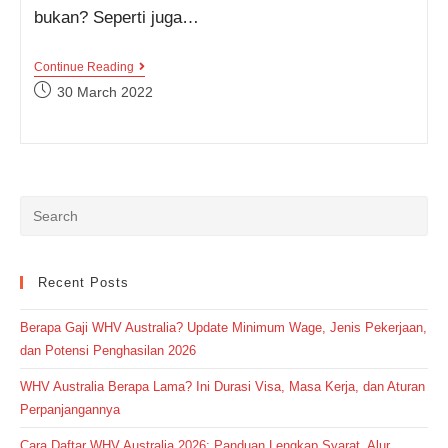
bukan? Seperti juga…
Nama
Continue Reading
Jenis
Post
30 March 2022
Toko
published:
Dalam
Bahasa
Inggris,
Sudah
Tau
Semuanya?
Cek
Yuk!
Recent Posts
Berapa Gaji WHV Australia? Update Minimum Wage, Jenis Pekerjaan,
dan Potensi Penghasilan 2026
WHV Australia Berapa Lama? Ini Durasi Visa, Masa Kerja, dan Aturan
Perpanjangannya
Cara Daftar WHV Australia 2026: Panduan Lengkap Syarat, Alur