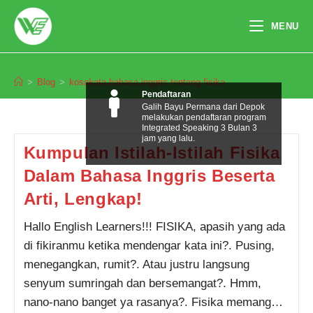
Skip
to
MENU
content
kosakata bahasa inggris tentang fisika
>
Blog
>
kosakata bahasa inggris tentang fisika
Pendaftaran
Galih Bayu Permana dari Depok
melakukan pendaftaran program
Integrated Speaking 3 Bulan 3
jam yang lalu.
Kumpulan Istilah-Istilah Fisika
Dalam Bahasa Inggris Beserta
Arti, Lengkap!
Hallo English Learners!!! FISIKA, apasih yang ada
di fikiranmu ketika mendengar kata ini?. Pusing,
menegangkan, rumit?. Atau justru langsung
senyum sumringah dan bersemangat?. Hmm,
nano-nano banget ya rasanya?. Fisika memang…