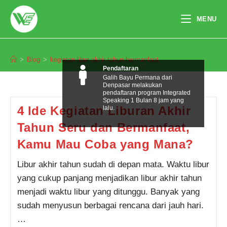
Skip
to
MENU
content
kegiatan libur akhir tahun bermanfaat
>
Blog
>
kegiatan libur akhir tahun bermanfaat
Pendaftaran
Galih Bayu Permana dari
Denpasar melakukan
pendaftaran program Integrated
Speaking 1 Bulan 8 jam yang
4 Ide Kegiatan Liburan Akhir
lalu.
Tahun Seru dan Bermanfaat,
Kamu Mau Coba yang Mana?
Libur akhir tahun sudah di depan mata. Waktu libur
yang cukup panjang menjadikan libur akhir tahun
menjadi waktu libur yang ditunggu. Banyak yang
sudah menyusun berbagai rencana dari jauh hari.
…