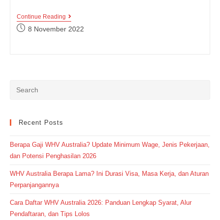
4
Continue Reading
Ide
Post
8 November 2022
Kegiatan
published:
Liburan
Akhir
Tahun
Seru
Dan
Bermanfaat,
Kamu
Mau
Coba
Yang
Mana?
Recent Posts
Berapa Gaji WHV Australia? Update Minimum Wage, Jenis Pekerjaan,
dan Potensi Penghasilan 2026
WHV Australia Berapa Lama? Ini Durasi Visa, Masa Kerja, dan Aturan
Perpanjangannya
Cara Daftar WHV Australia 2026: Panduan Lengkap Syarat, Alur
Pendaftaran, dan Tips Lolos