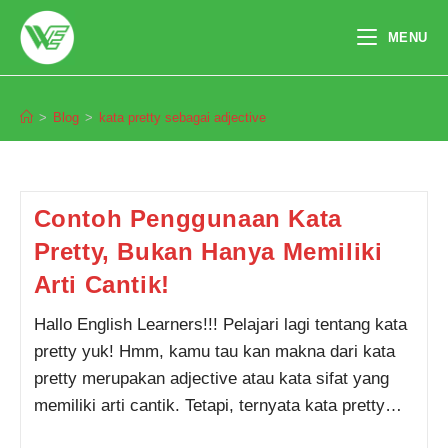
Skip
to
MENU
content
kata pretty sebagai adjective
>
Blog
>
kata pretty sebagai adjective
Pendaftaran
Yunita Fatriani dari Palembang
melakukan pendaftaran program
TOEFL 1 Bulan 10 jam yang lalu.
Contoh Penggunaan Kata
Pretty, Bukan Hanya Memiliki
Arti Cantik!
Hallo English Learners!!! Pelajari lagi tentang kata
pretty yuk! Hmm, kamu tau kan makna dari kata
pretty merupakan adjective atau kata sifat yang
memiliki arti cantik. Tetapi, ternyata kata pretty…