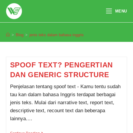
Skip
to
MENU
content
jenis teks dalam bahasa inggris
>
Blog
>
jenis teks dalam bahasa inggris
Pendaftaran
M. Razi Alghifary dari Palu
melakukan pendaftaran program
Integrated Speaking 1 Bulan 8
jam yang lalu.
SPOOF TEXT? PENGERTIAN
DAN GENERIC STRUCTURE
Penjelasan tentang spoof text - Kamu tentu sudah
tau kan dalam bahasa Inggris terdapat berbagai
jenis teks. Mulai dari narrative text, report text,
descriptive text, recount text dan beberapa
lainnya.…