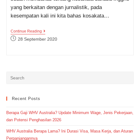
yang berkaitan dengan jurnalistik, pada
kesempatan kali ini kita bahas kosakata…
Jangan
Continue Reading
Sampai
Post
28 September 2020
Terlewat,
published:
Pelajari
Kosakata
Bahasa
Inggris
Tentang
Pemerintahan
Ini
Yuk!
Recent Posts
Berapa Gaji WHV Australia? Update Minimum Wage, Jenis Pekerjaan,
dan Potensi Penghasilan 2026
WHV Australia Berapa Lama? Ini Durasi Visa, Masa Kerja, dan Aturan
Perpanjangannya