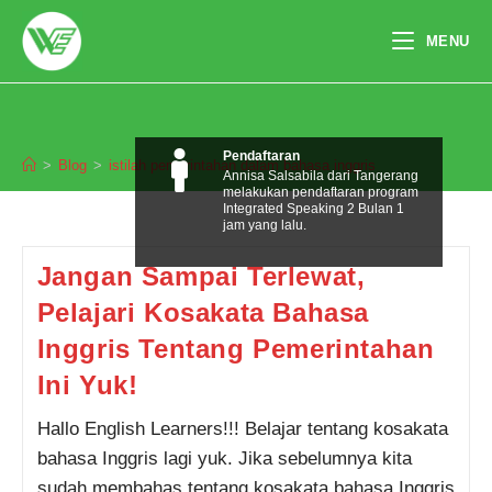
Skip
to
MENU
content
istilah pemerintahan dalam bahasa
inggris
Pendaftaran
>
Blog
>
istilah pemerintahan dalam bahasa inggris
Annisa Salsabila dari Tangerang
melakukan pendaftaran program
Integrated Speaking 2 Bulan 1
jam yang lalu.
Jangan Sampai Terlewat,
Pelajari Kosakata Bahasa
Inggris Tentang Pemerintahan
Ini Yuk!
Hallo English Learners!!! Belajar tentang kosakata
bahasa Inggris lagi yuk. Jika sebelumnya kita
sudah membahas tentang kosakata bahasa Inggris