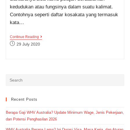
kedudukan atau fungsinya dalam suatu kalimat.
Contohnya seperti daftar kosakata yang termasuk
kata…
80+
Continue Reading
Irregular
Post
29 July 2020
Verbs
published:
(Kata
Kerja
Tak
Beraturan)
Yang
Paling
Umum
Digunakan
Dalam
Keseharian
Lengkap
Recent Posts
Beserta
Artinya
Berapa Gaji WHV Australia? Update Minimum Wage, Jenis Pekerjaan,
dan Potensi Penghasilan 2026
WHV Australia Berapa Lama? Ini Durasi Visa, Masa Kerja, dan Aturan