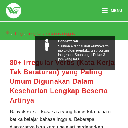
Skip
to
MENU
content
irregular verb bahasa inggris
>
Blog
>
irregular verb bahasa inggris
Pendaftaran
Salman Alfaridzi dari Purwokerto
melakukan pendaftaran program
Integrated Speaking 1 Bulan 3
jam yang lalu.
80+ Irregular Verbs (Kata Kerja
Tak Beraturan) yang Paling
Umum Digunakan Dalam
Keseharian Lengkap Beserta
Artinya
Banyak sekali kosakata yang harus kita pahami
ketika belajar bahasa Inggris. Beberapa
diantaranya bisa kamu pelajari berdasarkan