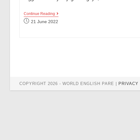
7
Continue Reading
Idiom
Post
21 June 2022
Bahasa
published:
Inggris
Dengan
Kata
Run
Paling
Banyak
Digunakan
Lengkap
Beserta
Makna
COPYRIGHT 2026 - WORLD ENGLISH PARE |
PRIVACY