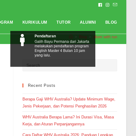
OGRAM
KURIKULUM
TUTOR
ALUMNI
BLOG
Pendaftaran
>
Blog
>
idiom with run
Galih Bayu Permana dari Jakarta
melakukan pendaftaran program
English Master 4 Bulan 10 jam
yang lalu.
Recent Posts
Berapa Gaji WHV Australia? Update Minimum Wage,
Jenis Pekerjaan, dan Potensi Penghasilan 2026
WHV Australia Berapa Lama? Ini Durasi Visa, Masa
Kerja, dan Aturan Perpanjangannya
Cara Daftar WHV Australia 2026: Panduan Lengkap