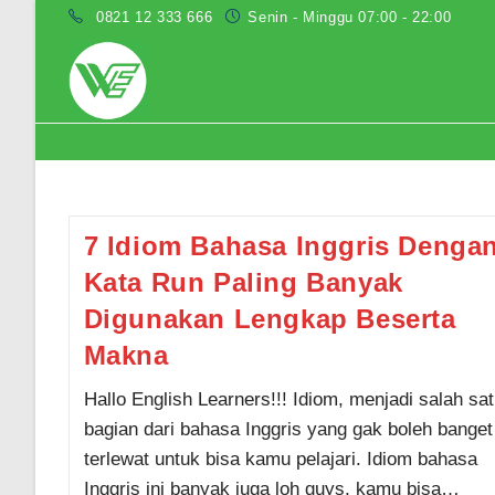
Skip
0821 12 333 666
Senin - Minggu 07:00 - 22:00
to
content
idiom with run
7 Idiom Bahasa Inggris Denga
Kata Run Paling Banyak
Digunakan Lengkap Beserta
Makna
Hallo English Learners!!! Idiom, menjadi salah sa
bagian dari bahasa Inggris yang gak boleh banget
terlewat untuk bisa kamu pelajari. Idiom bahasa
Inggris ini banyak juga loh guys, kamu bisa…