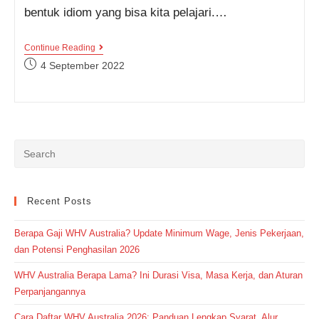
bentuk idiom yang bisa kita pelajari.…
7
Continue Reading
Idiom
Post
4 September 2022
Bahasa
published:
Inggris
Berkaitan
Dengan
Persahabatan
Ini
Harus
Kamu
Tau
Maknanya,
Let’s
Read!
Recent Posts
Berapa Gaji WHV Australia? Update Minimum Wage, Jenis Pekerjaan,
dan Potensi Penghasilan 2026
WHV Australia Berapa Lama? Ini Durasi Visa, Masa Kerja, dan Aturan
Perpanjangannya
Cara Daftar WHV Australia 2026: Panduan Lengkap Syarat, Alur