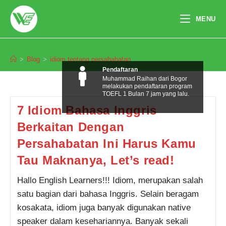
Skip
to
MENU
content
idiom tentang persahabatan
>
Blog
>
idiom tentang persahabatan
Pendaftaran
Muhammad Raihan dari Bogor
melakukan pendaftaran program
TOEFL 1 Bulan 7 jam yang lalu.
7 Idiom Bahasa Inggris
Berkaitan Dengan
Persahabatan Ini Harus Kamu
Tau Maknanya, Let’s read!
Hallo English Learners!!! Idiom, merupakan salah
satu bagian dari bahasa Inggris. Selain beragam
kosakata, idiom juga banyak digunakan native
speaker dalam kesehariannya. Banyak sekali