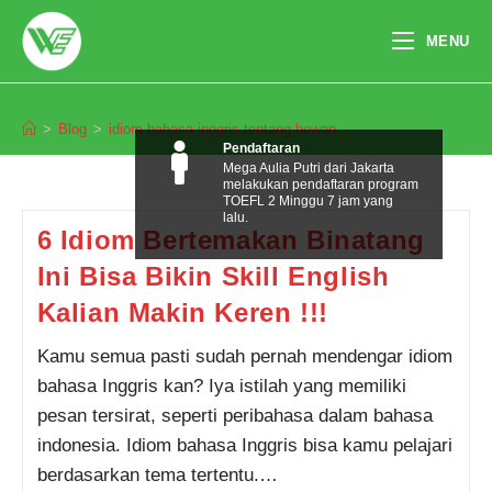
Skip
to
MENU
content
idiom bahasa inggris tentang hewan
>
Blog
>
idiom bahasa inggris tentang hewan
Pendaftaran
Mega Aulia Putri dari Jakarta
melakukan pendaftaran program
TOEFL 2 Minggu 7 jam yang
lalu.
6 Idiom Bertemakan Binatang
Ini Bisa Bikin Skill English
Kalian Makin Keren !!!
Kamu semua pasti sudah pernah mendengar idiom
bahasa Inggris kan? Iya istilah yang memiliki
pesan tersirat, seperti peribahasa dalam bahasa
indonesia. Idiom bahasa Inggris bisa kamu pelajari
berdasarkan tema tertentu.…