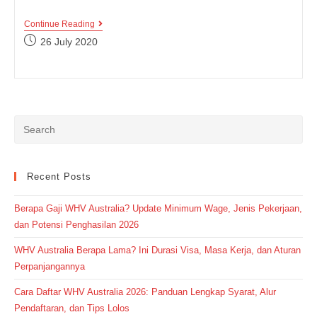
6
Continue Reading
Idiom
Post
26 July 2020
Bertemakan
published:
Binatang
Ini
Bisa
Bikin
Skill
English
Kalian
Makin
Keren
!!!
Recent Posts
Berapa Gaji WHV Australia? Update Minimum Wage, Jenis Pekerjaan,
dan Potensi Penghasilan 2026
WHV Australia Berapa Lama? Ini Durasi Visa, Masa Kerja, dan Aturan
Perpanjangannya
Cara Daftar WHV Australia 2026: Panduan Lengkap Syarat, Alur
Pendaftaran, dan Tips Lolos