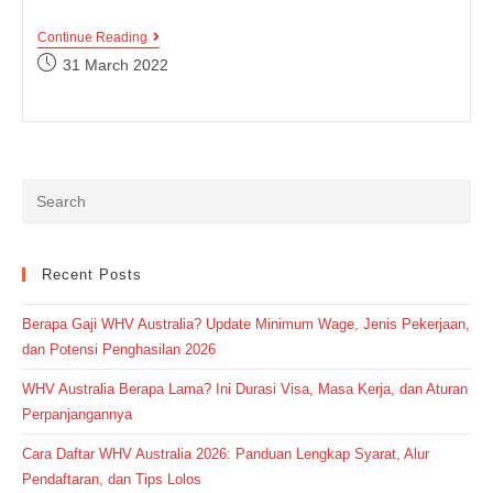
Contoh
Continue Reading
Procedure
Post
31 March 2022
Text
published:
Cara
Menggunakan
Benda
(How
To
Use
…)
Recent Posts
Berapa Gaji WHV Australia? Update Minimum Wage, Jenis Pekerjaan,
dan Potensi Penghasilan 2026
WHV Australia Berapa Lama? Ini Durasi Visa, Masa Kerja, dan Aturan
Perpanjangannya
Cara Daftar WHV Australia 2026: Panduan Lengkap Syarat, Alur
Pendaftaran, dan Tips Lolos