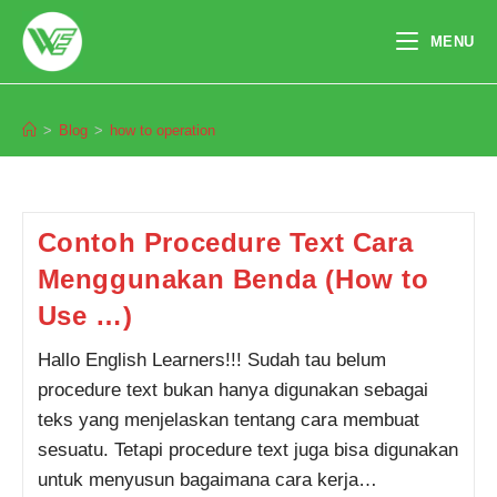
Skip
to
MENU
content
how to operation
>
Blog
>
how to operation
Pendaftaran
Mutiara Karina Adzani dari
Tangerang melakukan
pendaftaran program English
Master 4 Bulan 4 jam yang lalu.
Contoh Procedure Text Cara
Menggunakan Benda (How to
Use …)
Hallo English Learners!!! Sudah tau belum
procedure text bukan hanya digunakan sebagai
teks yang menjelaskan tentang cara membuat
sesuatu. Tetapi procedure text juga bisa digunakan
untuk menyusun bagaimana cara kerja…