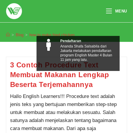
Skip
to
MENU
content
how to make fried chicken
>
Blog
>
how to make fried chicken
Pendaftaran
Ananda Shafa Salsabila dari
Jakarta melakukan pendaftaran
program English Master 4 Bulan
11 jam yang lalu.
3 Contoh Procedure Text
Membuat Makanan Lengkap
Beserta Terjemahannya
Hallo English Learners!!! Procedure text adalah
jenis teks yang bertujuan memberikan step-step
untuk membuat atau melakukan sesuatu. Salah
satunya adalah menjelaskan tentang bagaimana
cara membuat makanan. Dari apa saja