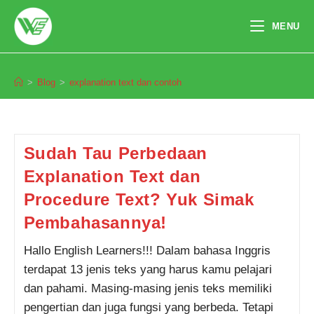
Skip
to
MENU
content
explanation text dan contoh
>
Blog
>
explanation text dan contoh
Pendaftaran
Merisa Deanova dari Manado
melakukan pendaftaran program
TOEFL 1 Bulan 3 jam yang lalu.
Sudah Tau Perbedaan
Explanation Text dan
Procedure Text? Yuk Simak
Pembahasannya!
Hallo English Learners!!! Dalam bahasa Inggris
terdapat 13 jenis teks yang harus kamu pelajari
dan pahami. Masing-masing jenis teks memiliki
pengertian dan juga fungsi yang berbeda. Tetapi