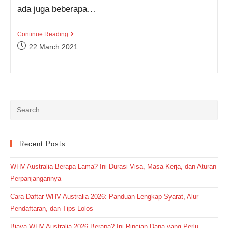
ada juga beberapa…
Sudah
Continue Reading
Tau
Post
22 March 2021
Perbedaan
published:
Explanation
Text
Dan
Procedure
Text?
Yuk
Simak
Pembahasannya!
Recent Posts
WHV Australia Berapa Lama? Ini Durasi Visa, Masa Kerja, dan Aturan
Perpanjangannya
Cara Daftar WHV Australia 2026: Panduan Lengkap Syarat, Alur
Pendaftaran, dan Tips Lolos
Biaya WHV Australia 2026 Berapa? Ini Rincian Dana yang Perlu