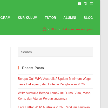
OGRAM
KURIKULUM
TUTOR
ALUMNI
BLOG
>
Blog
>
dialog expressing pain
Pendaftaran
Galih Bayu Permana dari
Malang melakukan pendaftaran
program TOEFL 2 Minggu 8 jam
yang lalu.
Recent Posts
Berapa Gaji WHV Australia? Update Minimum Wage,
Jenis Pekerjaan, dan Potensi Penghasilan 2026
WHV Australia Berapa Lama? Ini Durasi Visa, Masa
Kerja, dan Aturan Perpanjangannya
Cara Daftar WHV Australia 2026: Panduan Lengkap