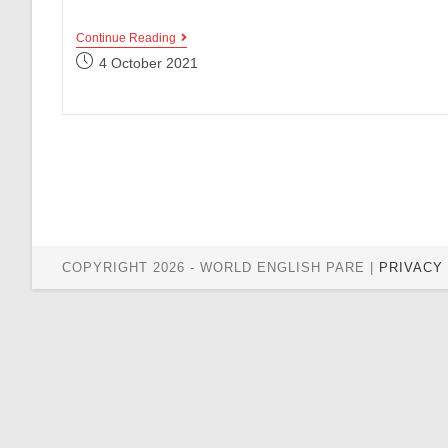
3
Continue Reading
Contoh
Post
4 October 2021
Percakapan
published:
Expressing
Pain
Lengkap
Dengan
Terjemahannya
COPYRIGHT 2026 - WORLD ENGLISH PARE |
PRIVACY