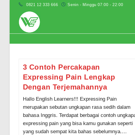
Skip
0821 12 333 666
Senin - Minggu 07:00 - 22:00
to
content
dialog expressing pain
3 Contoh Percakapan
Expressing Pain Lengkap
Dengan Terjemahannya
Hallo English Learners!!! Expressing Pain
merupakan sebutan ungkapan rasa sedih dalam
bahasa Inggris. Terdapat berbagai contoh ungkap
expressing pain yang bisa kamu gunakan seperti
yang sudah sempat kita bahas sebelumnya.…