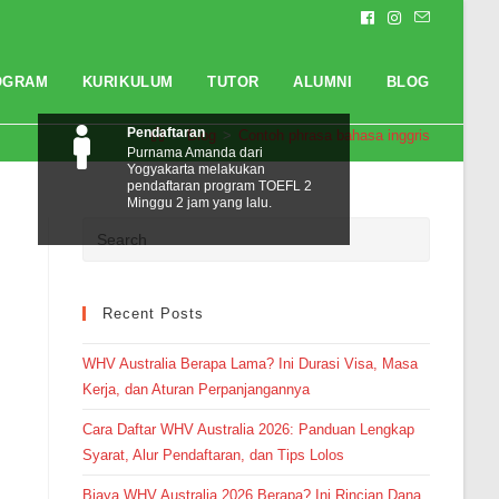
OGRAM
KURIKULUM
TUTOR
ALUMNI
BLOG
Pendaftaran
>
Blog
>
Contoh phrasa bahasa inggris
Purnama Amanda dari
Yogyakarta melakukan
pendaftaran program TOEFL 2
Minggu 2 jam yang lalu.
Recent Posts
WHV Australia Berapa Lama? Ini Durasi Visa, Masa
Kerja, dan Aturan Perpanjangannya
Cara Daftar WHV Australia 2026: Panduan Lengkap
Syarat, Alur Pendaftaran, dan Tips Lolos
Biaya WHV Australia 2026 Berapa? Ini Rincian Dana