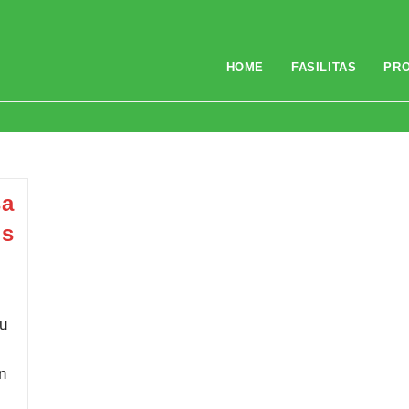
HOME
FASILITAS
PR
sa
us
u
n