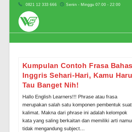
Skip
0821 12 333 666
Senin - Minggu 07:00 - 22:00
to
content
Contoh phrasa bahasa inggris
Kumpulan Contoh Frasa Baha
Inggris Sehari-Hari, Kamu Har
Tau Banget Nih!
Hallo English Learners!!! Phrase atau frasa
merupakan salah satu komponen pembentuk suat
kalimat. Makna dari phrase ini adalah kelompok
kata yang saling berkaitan dan memiliki arti namu
tidak mengandung subject…