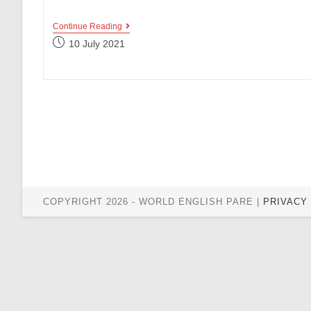
Kumpulan
Continue Reading
Contoh
Post
10 July 2021
Frasa
published:
Bahasa
Inggris
Sehari-
Hari,
Kamu
Harus
Tau
Banget
Nih!
COPYRIGHT 2026 - WORLD ENGLISH PARE |
PRIVACY