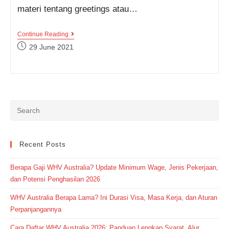
materi tentang greetings atau…
Kumpulan
Continue Reading
Contoh
Post
29 June 2021
Percakapan
published:
Greetings
Bahasa
Inggris
Lengkap
Beserta
Arti
Recent Posts
Berapa Gaji WHV Australia? Update Minimum Wage, Jenis Pekerjaan,
dan Potensi Penghasilan 2026
WHV Australia Berapa Lama? Ini Durasi Visa, Masa Kerja, dan Aturan
Perpanjangannya
Cara Daftar WHV Australia 2026: Panduan Lengkap Syarat, Alur