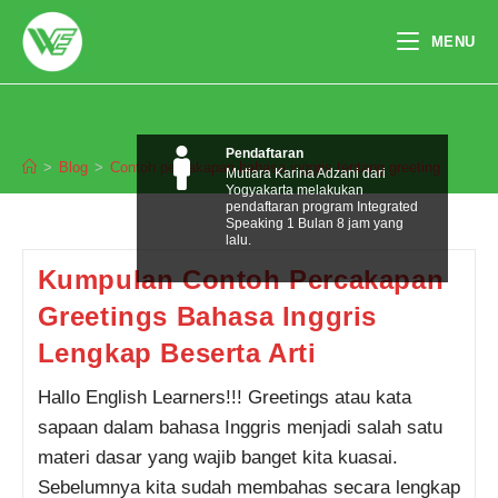
Skip
to
MENU
content
Contoh percakapan bahasa inggris
tentang greeting
Pendaftaran
>
Blog
>
Contoh percakapan bahasa inggris tentang greeting
Mutiara Karina Adzani dari
Yogyakarta melakukan
pendaftaran program Integrated
Speaking 1 Bulan 8 jam yang
lalu.
Kumpulan Contoh Percakapan
Greetings Bahasa Inggris
Lengkap Beserta Arti
Hallo English Learners!!! Greetings atau kata
sapaan dalam bahasa Inggris menjadi salah satu
materi dasar yang wajib banget kita kuasai.
Sebelumnya kita sudah membahas secara lengkap