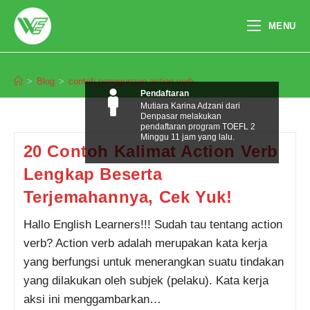
Skip
to
MENU
content
contoh penggunaan action verb
>
Blog
>
contoh penggunaan action verb
Pendaftaran
Mutiara Karina Adzani dari
Denpasar melakukan
pendaftaran program TOEFL 2
Minggu 11 jam yang lalu.
20 Contoh Kalimat Action Verb
Lengkap Beserta
Terjemahannya, Cek Yuk!
Hallo English Learners!!! Sudah tau tentang action
verb? Action verb adalah merupakan kata kerja
yang berfungsi untuk menerangkan suatu tindakan
yang dilakukan oleh subjek (pelaku). Kata kerja
aksi ini menggambarkan…