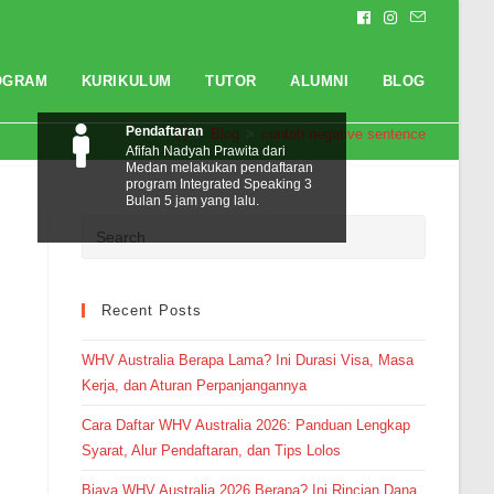
OGRAM
KURIKULUM
TUTOR
ALUMNI
BLOG
Pendaftaran
>
Blog
>
contoh negative sentence
Afifah Nadyah Prawita dari
Medan melakukan pendaftaran
program Integrated Speaking 3
Bulan 5 jam yang lalu.
Recent Posts
WHV Australia Berapa Lama? Ini Durasi Visa, Masa
Kerja, dan Aturan Perpanjangannya
Cara Daftar WHV Australia 2026: Panduan Lengkap
Syarat, Alur Pendaftaran, dan Tips Lolos
Biaya WHV Australia 2026 Berapa? Ini Rincian Dana