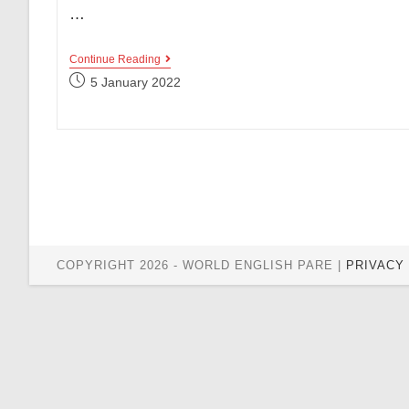
…
Negative
Continue Reading
Sentence,
Post
5 January 2022
Penjelasan
published:
Singkat
Beserta
Contoh
Kalimat
Lengkap!
COPYRIGHT 2026 - WORLD ENGLISH PARE |
PRIVACY