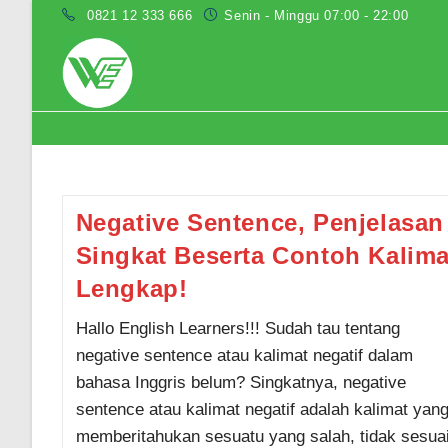
Skip
0821 12 333 666
Senin - Minggu 07:00 - 22:00
to
content
contoh negative sentence
Negative Sentence, Penjelasan
Singkat Beserta Contoh Kalima
Lengkap!
Hallo English Learners!!! Sudah tau tentang
negative sentence atau kalimat negatif dalam
bahasa Inggris belum? Singkatnya, negative
sentence atau kalimat negatif adalah kalimat yan
memberitahukan sesuatu yang salah, tidak sesuai