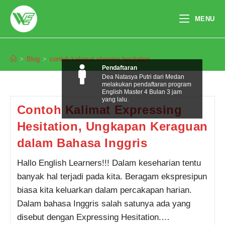
Skip
to
MENU
content
contoh kalomat showing hesitation
>
Blog
>
contoh kalomat showing hesitation
Pendaftaran
Dea Natasya Putri dari Medan
melakukan pendaftaran program
English Master 4 Bulan 3 jam
yang lalu.
Contoh Kalimat Expressing
Hesitation, Ungkapan Keraguan
dalam Bahasa Inggris
Hallo English Learners!!! Dalam keseharian tentu
banyak hal terjadi pada kita. Beragam ekspresipun
biasa kita keluarkan dalam percakapan harian.
Dalam bahasa Inggris salah satunya ada yang
disebut dengan Expressing Hesitation.…