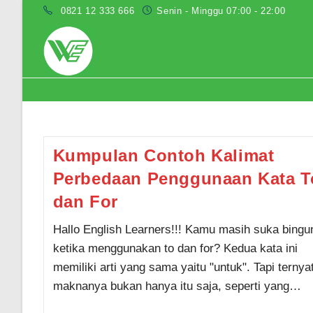
Skip
0821 12 333 666
Senin - Minggu 07:00 - 22:00
to
content
contoh kalimat to dan for
Kumpulan Contoh Kalimat
Perbedaan Penggunaan Kata T
dan For
Hallo English Learners!!! Kamu masih suka bingu
ketika menggunakan to dan for? Kedua kata ini
memiliki arti yang sama yaitu "untuk". Tapi ternya
maknanya bukan hanya itu saja, seperti yang…