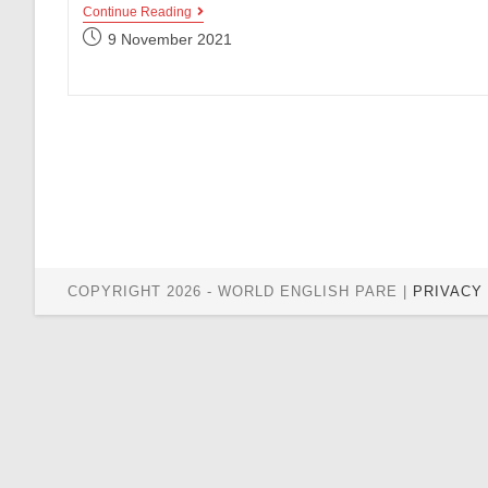
Kumpulan
Continue Reading
Contoh
Post
9 November 2021
Kalimat
published:
Perbedaan
Penggunaan
Kata
To
Dan
For
COPYRIGHT 2026 - WORLD ENGLISH PARE |
PRIVACY