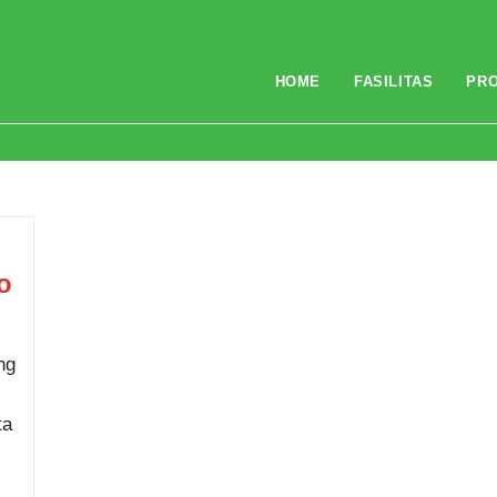
HOME
FASILITAS
PR
o
ng
ta