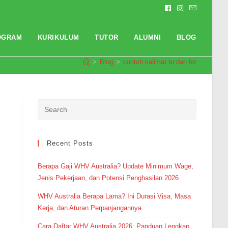
OGRAM
KURIKULUM
TUTOR
ALUMNI
BLOG
>
Blog
>
contoh kalimat to dan for
Pendaftaran
M. Satria Wiryagama dari Palu
melakukan pendaftaran program
Integrated Speaking 1 Bulan 6
jam yang lalu.
Recent Posts
Berapa Gaji WHV Australia? Update Minimum Wage,
Jenis Pekerjaan, dan Potensi Penghasilan 2026
WHV Australia Berapa Lama? Ini Durasi Visa, Masa
Kerja, dan Aturan Perpanjangannya
Cara Daftar WHV Australia 2026: Panduan Lengkap