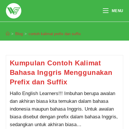
Skip
to
MENU
content
contoh kalimat prefix dan suffix
>
Blog
>
contoh kalimat prefix dan suffix
Pendaftaran
Sherly Raissa dari Purwokerto
melakukan pendaftaran program
Integrated Speaking 1 Bulan 7
jam yang lalu.
Kumpulan Contoh Kalimat
Bahasa Inggris Menggunakan
Prefix dan Suffix
Hallo English Learners!!! Imbuhan berupa awalan
dan akhiran biasa kita temukan dalam bahasa
indonesia maupun bahasa Inggris. Untuk awalan
biasa disebut dengan prefix dalam bahasa Inggris,
sedangkan untuk akhiran biasa…