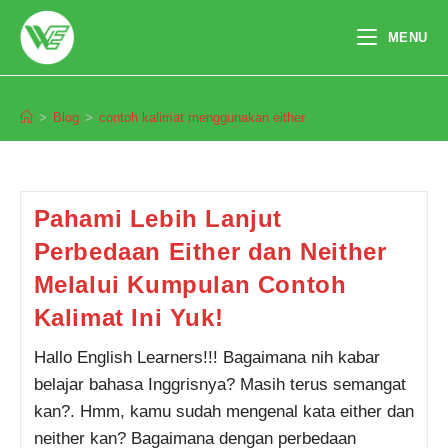
Skip
to
MENU
content
contoh kalimat menggunakan either
>
Blog
>
contoh kalimat menggunakan either
Pendaftaran
Galih Bayu Permana dari
Bandung melakukan
pendaftaran program TOEFL 1
Bulan 1 jam yang lalu.
Pahami Lebih Lanjut
Perbedaan Either dan Neither
Melalui Kumpulan Contoh
Kalimat Ini Yuk!
Hallo English Learners!!! Bagaimana nih kabar
belajar bahasa Inggrisnya? Masih terus semangat
kan?. Hmm, kamu sudah mengenal kata either dan
neither kan? Bagaimana dengan perbedaan