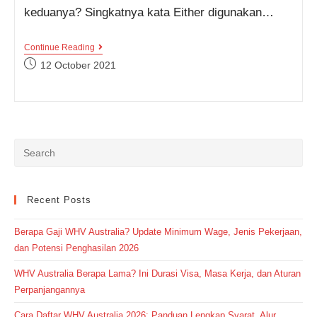
keduanya? Singkatnya kata Either digunakan…
Pahami
Continue Reading
Lebih
Post
12 October 2021
Lanjut
published:
Perbedaan
Either
Dan
Neither
Melalui
Kumpulan
Contoh
Kalimat
Ini
Yuk!
Recent Posts
Berapa Gaji WHV Australia? Update Minimum Wage, Jenis Pekerjaan,
dan Potensi Penghasilan 2026
WHV Australia Berapa Lama? Ini Durasi Visa, Masa Kerja, dan Aturan
Perpanjangannya
Cara Daftar WHV Australia 2026: Panduan Lengkap Syarat, Alur