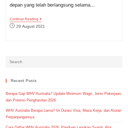
depan yang telah berlangsung selama…
Kumpulan
Continue Reading
Contoh
Post
29 August 2021
Kalimat
published:
Future
Perfect
Continuous
Tense
Positif,
Negatif,
Dan
Interogatif
Lengkap!
Recent Posts
Berapa Gaji WHV Australia? Update Minimum Wage, Jenis Pekerjaan,
dan Potensi Penghasilan 2026
WHV Australia Berapa Lama? Ini Durasi Visa, Masa Kerja, dan Aturan
Perpanjangannya
Cara Daftar WHV Australia 2026: Panduan Lengkap Syarat, Alur