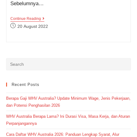
Sebelumnya…
Contoh
Continue Reading
Dialog
Post
20 August 2022
Menggunakan
published:
Past
Perfect
Tense,
Bikin
Kamu
Jadi
Makin
Paham!
Recent Posts
Berapa Gaji WHV Australia? Update Minimum Wage, Jenis Pekerjaan,
dan Potensi Penghasilan 2026
WHV Australia Berapa Lama? Ini Durasi Visa, Masa Kerja, dan Aturan
Perpanjangannya
Cara Daftar WHV Australia 2026: Panduan Lengkap Syarat, Alur