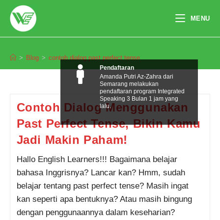
Skip
to
MENU
content
contoh dialog past perfect tense
>
Blog
>
contoh dialog past perfect tense
Pendaftaran
Amanda Putri Az-Zahra dari
Semarang melakukan
pendaftaran program Integrated
Speaking 3 Bulan 1 jam yang
Contoh Dialog Menggunakan
lalu.
Past Perfect Tense, Bikin Kamu
Jadi Makin Paham!
Hallo English Learners!!! Bagaimana belajar
bahasa Inggrisnya? Lancar kan? Hmm, sudah
belajar tentang past perfect tense? Masih ingat
kan seperti apa bentuknya? Atau masih bingung
dengan penggunaannya dalam keseharian?