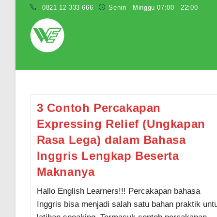
Skip
0821 12 333 666
Senin - Minggu 07:00 - 22:00
to
content
contoh dialog expressing relief
3 Contoh Percakapan
Expressing Relief (Ungkapan
Rasa Lega) dalam Bahasa
Inggris Lengkap Beserta
Maknanya
Hallo English Learners!!! Percakapan bahasa
Inggris bisa menjadi salah satu bahan praktik unt