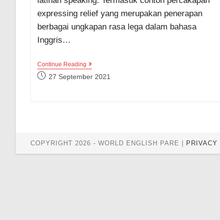
latihan speaking. Termasuk contoh percakapan
expressing relief yang merupakan penerapan
berbagai ungkapan rasa lega dalam bahasa
Inggris…
3
Continue Reading
Contoh
Post
27 September 2021
Percakapan
published:
Expressing
Relief
(Ungkapan
Rasa
Lega)
Dalam
Bahasa
Inggris
COPYRIGHT 2026 - WORLD ENGLISH PARE |
PRIVACY
Lengkap
Beserta
Maknanya